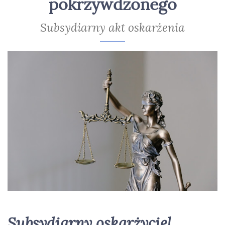
pokrzywdzonego
Subsydiarny akt oskarżenia
Subsydiarny oskarżyciel