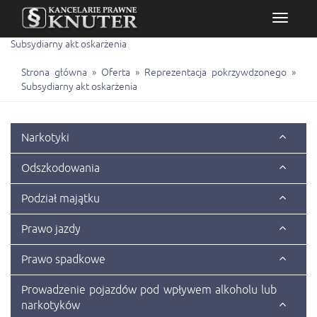
N
a
Subsydiarny akt oskarżenia
w
i
Strona główna
»
Oferta
»
Reprezentacja pokrzywdzonego
»
g
Subsydiarny akt oskarżenia
a
c
j
a
Narkotyki
Odszkodowania
Podział majątku
Prawo jazdy
Prawo spadkowe
Prowadzenie pojazdów pod wpływem alkoholu lub
narkotyków