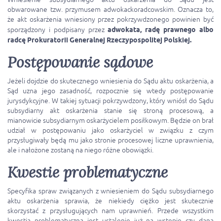
obwarowane tzw. przymusem adwokackoradcowskim. Oznacza to,
że akt oskarżenia wniesiony przez pokrzywdzonego powinien być
sporządzony i podpisany przez
adwokata, radę prawnego albo
radcę Prokuratorii Generalnej Rzeczypospolitej Polskiej.
Postępowanie sądowe
Jeżeli dojdzie do skutecznego wniesienia do Sądu aktu oskarżenia, a
Sąd uzna jego zasadność, rozpocznie się wtedy postępowanie
jurysdykcyjne. W takiej sytuacji pokrzywdzony, który wniósł do Sądu
subsydiarny akt oskarżenia stanie się stroną procesową, a
mianowicie subsydiarnym oskarżycielem posiłkowym. Będzie on brał
udział w postępowaniu jako oskarżyciel w związku z czym
przysługiwały będą mu jako stronie procesowej liczne uprawnienia,
ale i nałożone zostaną na niego różne obowiązki.
Kwestie problematyczne
Specyfika spraw związanych z wniesieniem do Sądu subsydiarnego
aktu oskarżenia sprawia, że niekiedy ciężko jest skutecznie
skorzystać z przysługujących nam uprawnień. Przede wszystkim
kwestią problematyczną jest ustalenie już na wstępie czy dana