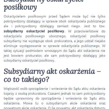
posiłkowy
Oskarżycielem posiłkowym przed Sądem może być nie tylko
pokrzywdzony działający w sprawie obok oskarżyciela publicznego
ale i pokrzywdzony działający zamiast niego. Jest to tzw.
subsydiarny oskarżyciel posiłkowy
. W przeciwieństwie do
oskarżyciela posiłkowego ubocznego, oskarżyciel posiłkowy
subsydiarny nie występuje obok prokuratora, a jego udział niejako
eliminuje występowanie w sprawie oskarżyciela publicznego. W
takiej sytuacji podmiotem wnoszącym do Sądu akt oskarżenia nie
jest bowiem prokurator, ale sam pokrzywdzony działający jako
subsydiarny oskarżyciel posiłkowy.
Subsydiarny akt oskarżenia –
co to takiego?
Większość osób sporządzenie i wniesienie do Sądu aktu oskarżenia
kojarzy z osobą prokuratora. Czasami jednak to sam pokrzywdzony
będzie uprawniony do sporządzenia i wniesienia do Sądu aktu
oskarżenia. Mowa tu o subsydiarnym akcie oskarżenia oraz
prywatnym akcie oskarżenia. O ile prywatny akt oskarżenia dotyczy