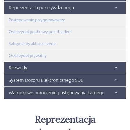
Reprezentacja pokrzywdzonego
Postępowanie przygotowawcze
Oskarżyciel posiłkowy przed sądem
Subsydiarny akt oskarżenia
Oskarżyciel prywatny
Rozwody
System Dozoru Elektronicznego SDE
Warunkowe umorzenie postępowania karnego
Reprezentacja