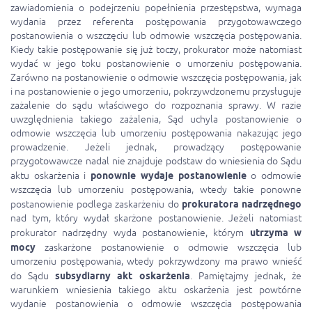
zawiadomienia o podejrzeniu popełnienia przestępstwa, wymaga
wydania przez referenta postępowania przygotowawczego
postanowienia o wszczęciu lub odmowie wszczęcia postępowania.
Kiedy takie postępowanie się już toczy, prokurator może natomiast
wydać w jego toku postanowienie o umorzeniu postępowania.
Zarówno na postanowienie o odmowie wszczęcia postępowania, jak
i na postanowienie o jego umorzeniu, pokrzywdzonemu przysługuje
zażalenie do sądu właściwego do rozpoznania sprawy. W razie
uwzględnienia takiego zażalenia, Sąd uchyla postanowienie o
odmowie wszczęcia lub umorzeniu postępowania nakazując jego
prowadzenie. Jeżeli jednak, prowadzący postępowanie
przygotowawcze nadal nie znajduje podstaw do wniesienia do Sądu
aktu oskarżenia i
ponownie wydaje postanowienie
o odmowie
wszczęcia lub umorzeniu postępowania, wtedy takie ponowne
postanowienie podlega zaskarżeniu do
prokuratora nadrzędnego
nad tym, który wydał skarżone postanowienie. Jeżeli natomiast
prokurator nadrzędny wyda postanowienie, którym
utrzyma w
mocy
zaskarżone postanowienie o odmowie wszczęcia lub
umorzeniu postępowania, wtedy pokrzywdzony ma prawo wnieść
do Sądu
subsydiarny akt oskarżenia
. Pamiętajmy jednak, że
warunkiem wniesienia takiego aktu oskarżenia jest powtórne
wydanie postanowienia o odmowie wszczęcia postępowania