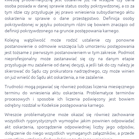
osoba posiada w danej sprawie status osoby pokrzywdzonej, a co za
tym idzie czy przysługuje jej prawo wniesienia subsydiarnego aktu
oskarżenia w sprawie o dane przestępstwo. Definicja osoby
pokrzywdzonej w języku potocznym różni się bowiem znacząco od
definicji pokrzywdzonego na gruncie postępowania karnego.
Kolejną wątpliwość może rodzić ustalenie czy ponowne
postanowienie o odmowie wszczęcia lub umorzeniu postępowania
jest tożsame z pierwszym postanowieniem w tym zakresie. Podmiot
nieprofesjonalny może zastanawiać się czy na danym etapie
przysługuje mu zażalenie od danej decyzji, a jeśli tak do czy należy je
skierować do Sądu czy prokuratora nadrzędnego, czy może winien
on już wnieść do Sądu akt oskarżenia, a nie zażalenie.
Trudności mogą pojawiać się również podczas liczenia miesięcznego
terminu do wniesienia aktu oskarżenia. Problematyce terminów
procesowych i sposobie ich liczenia poświęcony jest bowiem
odrębny rozdział w Kodeksie postępowania karnego.
Wreszcie problematyczne może okazać się również zachowanie
wszystkich rygorystycznych wymogów jakim powinien odpowiadać
akt oskarżenia, sporządzenie odpowiedniej liczby jego odpisów,
dołączenie do niego wszystkich wymaganych załączników, a przede