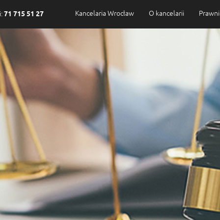
Kancelaria Wrocław
O kancelarii
Prawni
i:
71 715 51 27