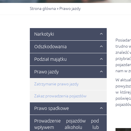
Strona główna
»
Prawo jazdy
Narkotyki
Posiadan
Odszkodowania
trudno w
znaleźć 
przybra
Podział majątku
pojazdam
nam w zw
Prawo jazdy
W aktual
Zatrzymanie prawo jazdy
powyższe
w której
Zakaz prowadzenia pojazdów
poświęca
pojazdó
Prawo spadkowe
Prowadzenie pojazdów pod
wpływem alkoholu lub