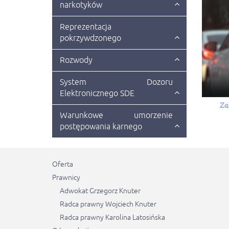
narkotyków
Reprezentacja
pokrzywdzonego
Rozwody
System Dozoru
Elektronicznego SDE
Za
Warunkowe umorzenie
postępowania karnego
Oferta
Prawnicy
Adwokat Grzegorz Knuter
Radca prawny Wojciech Knuter
Radca prawny Karolina Latosińska