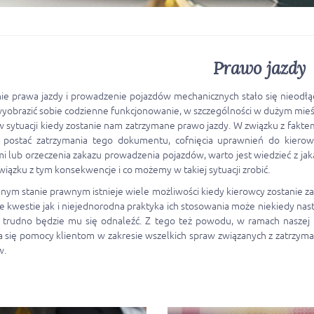
Prawo jazdy
ie prawa jazdy i prowadzenie pojazdów mechanicznych stało się nieodł
yobrazić sobie codzienne funkcjonowanie, w szczególności w dużym mie
w sytuacji kiedy zostanie nam zatrzymane prawo jazdy. W związku z fakte
ć postać zatrzymania tego dokumentu, cofnięcia uprawnień do kierow
i lub orzeczenia zakazu prowadzenia pojazdów, warto jest wiedzieć z jak
iązku z tym konsekwencje i co możemy w takiej sytuacji zrobić.
nym stanie prawnym istnieje wiele możliwości kiedy kierowcy zostanie z
 kwestie jak i niejednorodna praktyka ich stosowania może niekiedy nast
 trudno będzie mu się odnaleźć. Z tego też powodu, w ramach naszej K
 się pomocy klientom w zakresie wszelkich spraw związanych z zatrzym
w.