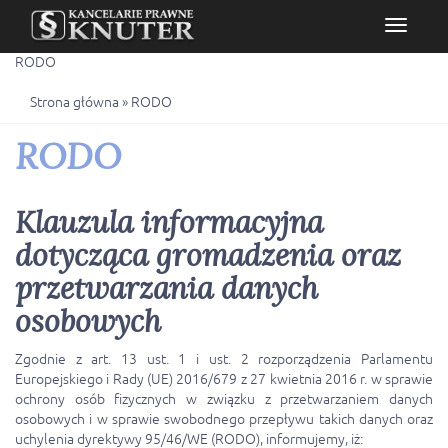
N
a
RODO
w
i
Strona główna
»
RODO
g
a
c
RODO
j
a
Klauzula informacyjna
dotycząca gromadzenia oraz
przetwarzania danych
osobowych
Zgodnie z art. 13 ust. 1 i ust. 2 rozporządzenia Parlamentu
Europejskiego i Rady (UE) 2016/679 z 27 kwietnia 2016 r. w sprawie
ochrony osób fizycznych w związku z przetwarzaniem danych
osobowych i w sprawie swobodnego przepływu takich danych oraz
uchylenia dyrektywy 95/46/WE (RODO), informujemy, iż: