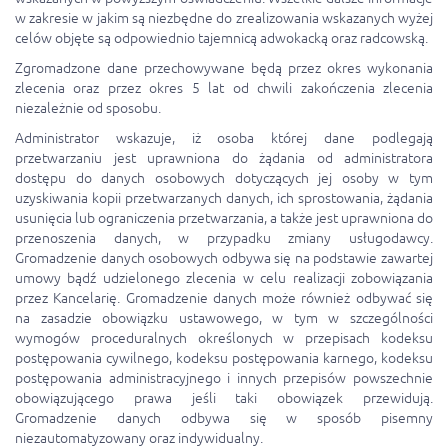
w zakresie w jakim są niezbędne do zrealizowania wskazanych wyżej
celów objęte są odpowiednio tajemnicą adwokacką oraz radcowską.
Zgromadzone dane przechowywane będą przez okres wykonania
zlecenia oraz przez okres 5 lat od chwili zakończenia zlecenia
niezależnie od sposobu.
Administrator wskazuje, iż osoba której dane podlegają
przetwarzaniu jest uprawniona do żądania od administratora
dostępu do danych osobowych dotyczących jej osoby w tym
uzyskiwania kopii przetwarzanych danych, ich sprostowania, żądania
usunięcia lub ograniczenia przetwarzania, a także jest uprawniona do
przenoszenia danych, w przypadku zmiany usługodawcy.
Gromadzenie danych osobowych odbywa się na podstawie zawartej
umowy bądź udzielonego zlecenia w celu realizacji zobowiązania
przez Kancelarię. Gromadzenie danych może również odbywać się
na zasadzie obowiązku ustawowego, w tym w szczególności
wymogów proceduralnych określonych w przepisach kodeksu
postępowania cywilnego, kodeksu postępowania karnego, kodeksu
postępowania administracyjnego i innych przepisów powszechnie
obowiązującego prawa jeśli taki obowiązek przewidują.
Gromadzenie danych odbywa się w sposób pisemny
niezautomatyzowany oraz indywidualny.