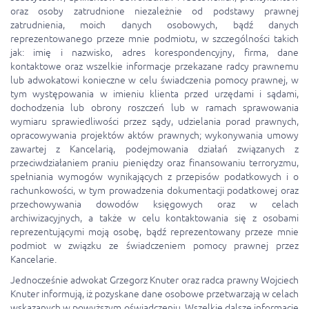
oraz osoby zatrudnione niezależnie od podstawy prawnej
zatrudnienia, moich danych osobowych, bądź danych
reprezentowanego przeze mnie podmiotu, w szczególności takich
jak: imię i nazwisko, adres korespondencyjny, firma, dane
kontaktowe oraz wszelkie informacje przekazane radcy prawnemu
lub adwokatowi konieczne w celu świadczenia pomocy prawnej, w
tym występowania w imieniu klienta przed urzędami i sądami,
dochodzenia lub obrony roszczeń lub w ramach sprawowania
wymiaru sprawiedliwości przez sądy, udzielania porad prawnych,
opracowywania projektów aktów prawnych; wykonywania umowy
zawartej z Kancelarią, podejmowania działań związanych z
przeciwdziałaniem praniu pieniędzy oraz finansowaniu terroryzmu,
spełniania wymogów wynikających z przepisów podatkowych i o
rachunkowości, w tym prowadzenia dokumentacji podatkowej oraz
przechowywania dowodów księgowych oraz w celach
archiwizacyjnych, a także w celu kontaktowania się z osobami
reprezentującymi moją osobę, bądź reprezentowany przeze mnie
podmiot w związku ze świadczeniem pomocy prawnej przez
Kancelarie.
Jednocześnie adwokat Grzegorz Knuter oraz radca prawny Wojciech
Knuter informują, iż pozyskane dane osobowe przetwarzają w celach
wskazanych w powyższym oświadczeniu. Wszelkie dalsze informacje