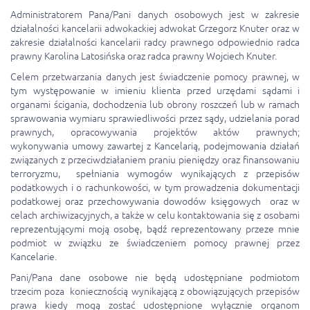
Administratorem Pana/Pani danych osobowych jest w zakresie
działalności kancelarii adwokackiej adwokat Grzegorz
Knuter
oraz w
zakresie działalności kancelarii radcy prawnego odpowiednio radca
prawny Karolina Latosińska oraz radca prawny Wojciech
Knuter.
Celem przetwarzania danych jest świadczenie pomocy prawnej, w
tym występowanie w imieniu klienta przed urzędami sądami i
organami ścigania, dochodzenia lub obrony roszczeń lub w ramach
sprawowania wymiaru sprawiedliwości przez sądy, udzielania porad
prawnych, opracowywania projektów aktów prawnych;
wykonywania umowy zawartej z Kancelarią, podejmowania działań
związanych z przeciwdziałaniem praniu pieniędzy oraz finansowaniu
terroryzmu, spełniania wymogów wynikających z przepisów
podatkowych i o rachunkowości, w tym prowadzenia dokumentacji
podatkowej oraz przechowywania dowodów księgowych oraz w
celach archiwizacyjnych, a także w celu kontaktowania się z osobami
reprezentującymi moją osobę, bądź reprezentowany przeze mnie
podmiot w związku ze świadczeniem pomocy prawnej przez
Kancelarie.
Pani/Pana dane osobowe nie będą udostępniane podmiotom
trzecim poza koniecznością wynikającą z obowiązujących przepisów
prawa kiedy mogą zostać udostępnione wyłącznie organom