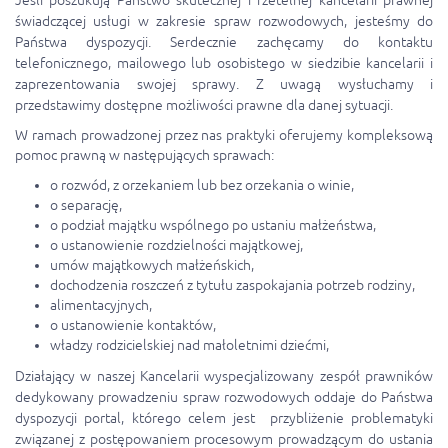
Jeśli poszukują Państwo skutecznej i rzetelnej kancelarii prawnej
świadczącej usługi w zakresie spraw rozwodowych, jesteśmy do
Państwa dyspozycji. Serdecznie zachęcamy do kontaktu
telefonicznego, mailowego lub osobistego w siedzibie kancelarii i
zaprezentowania swojej sprawy. Z uwagą wysłuchamy i
przedstawimy dostępne możliwości prawne dla danej sytuacji.
W ramach prowadzonej przez nas praktyki oferujemy kompleksową
pomoc prawną w następujących sprawach:
o rozwód, z orzekaniem lub bez orzekania o winie,
o separację,
o podział majątku wspólnego po ustaniu małżeństwa,
o ustanowienie rozdzielności majątkowej,
umów majątkowych małżeńskich,
dochodzenia roszczeń z tytułu zaspokajania potrzeb rodziny,
alimentacyjnych,
o ustanowienie kontaktów,
władzy rodzicielskiej nad małoletnimi dziećmi,
Działający w naszej Kancelarii wyspecjalizowany zespół prawników
dedykowany prowadzeniu spraw rozwodowych oddaje do Państwa
dyspozycji portal, którego celem jest przybliżenie problematyki
związanej z postępowaniem procesowym prowadzącym do ustania