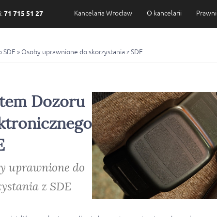
Kancelaria Wrocław
O kancelarii
Prawni
i:
71 715 51 27
o SDE
»
Osoby uprawnione do skorzystania z SDE
tem Dozoru
ktronicznego
E
y uprawnione do
zystania z SDE