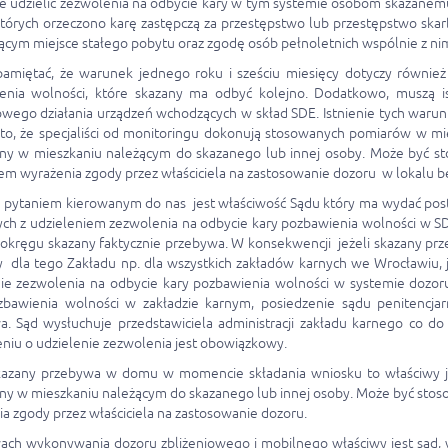
e udzielić zezwolenia na odbycie kary w tym systemie osobom skazanem
órych orzeczono karę zastępczą za przestępstwo lub przestępstwo skarb
ącym miejsce stałego pobytu oraz zgodę osób pełnoletnich wspólnie z nim
pamiętać, że warunek jednego roku i sześciu miesięcy dotyczy również
enia wolności, które skazany ma odbyć kolejno. Dodatkowo, muszą i
owego działania urządzeń wchodzących w skład SDE. Istnienie tych war
 to, że specjaliści od monitoringu dokonują stosowanych pomiarów w 
ny w mieszkaniu należącym do skazanego lub innej osoby. Może być 
m wyrażenia zgody przez właściciela na zastosowanie dozoru w lokalu b
pytaniem kierowanym do nas jest właściwość Sądu który ma wydać posta
ch z udzieleniem zezwolenia na odbycie kary pozbawienia wolności w S
okręgu skazany faktycznie przebywa. W konsekwencji jeżeli skazany pr
y dla tego Zakładu np. dla wszystkich zakładów karnych we Wrocławiu,
nie zezwolenia na odbycie kary pozbawienia wolności w systemie dozor
zbawienia wolności w zakładzie karnym, posiedzenie sądu penitencj
. Sąd wysłuchuje przedstawiciela administracji zakładu karnego co do
niu o udzielenie zezwolenia jest obowiązkowy.
skazany przebywa w domu w momencie składania wniosku to właściwy je
ny w mieszkaniu należącym do skazanego lub innej osoby. Może być s
a zgody przez właściciela na zastosowanie dozoru.
ach wykonywania dozoru zbliżeniowego i mobilnego właściwy jest sąd, 