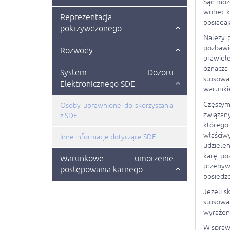
Sąd moż
wobec kt
Reprezentacja
posiadaj
pokrzywdzonego
Należy 
pozbawi
Rozwody
prawidł
oznacza
System Dozoru
stosowa
Elektronicznego SDE
warunkie
Częstym 
Osoby uprawnione do skorzystania
związany
z SDE
którego 
właściw
Inne informacje dotyczące SDE
udziele
karę po
Warunkowe umorzenie
przebywa
postępowania karnego
posiedze
Jeżeli 
stosowa
wyrażeni
W spraw