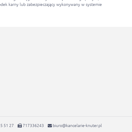
środek karny lub zabezpieczający wykonywany w systemie
5 51 27
717336243
biuro@kancelarie-knuter.pl