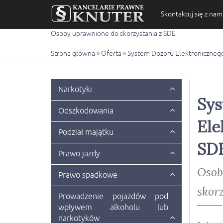
Skontaktuj się z nam
Osoby uprawnione do skorzystania z SDE
Strona główna
»
Oferta
»
System Dozoru Elektroniczneg
Narkotyki
Sys
Odszkodowania
Ele
Podział majątku
SD
Prawo jazdy
Osob
Prawo spadkowe
skor
Prowadzenie pojazdów pod
wpływem alkoholu lub
narkotyków